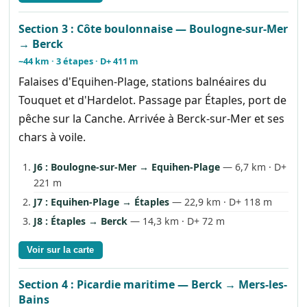
Section 3 : Côte boulonnaise — Boulogne-sur-Mer
→ Berck
~44 km · 3 étapes · D+ 411 m
Falaises d'Equihen-Plage, stations balnéaires du
Touquet et d'Hardelot. Passage par Étaples, port de
pêche sur la Canche. Arrivée à Berck-sur-Mer et ses
chars à voile.
J6 : Boulogne-sur-Mer → Equihen-Plage
— 6,7 km · D+
221 m
J7 : Equihen-Plage → Étaples
— 22,9 km · D+ 118 m
J8 : Étaples → Berck
— 14,3 km · D+ 72 m
Voir sur la carte
Section 4 : Picardie maritime — Berck → Mers-les-
Bains