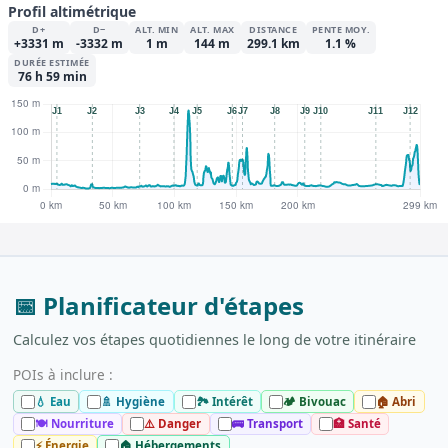
Profil altimétrique
D+
D−
ALT. MIN
ALT. MAX
DISTANCE
PENTE MOY.
+3331 m
-3332 m
1 m
144 m
299.1 km
1.1 %
DURÉE ESTIMÉE
76 h 59 min
📅 Planificateur d'étapes
Calculez vos étapes quotidiennes le long de votre itinéraire
POIs à inclure :
💧 Eau
🚿 Hygiène
🏞️ Intérêt
🏕️ Bivouac
🏠 Abri
🍽️ Nourriture
⚠️ Danger
🚌 Transport
🏥 Santé
⚡ Énergie
🏠 Hébergements