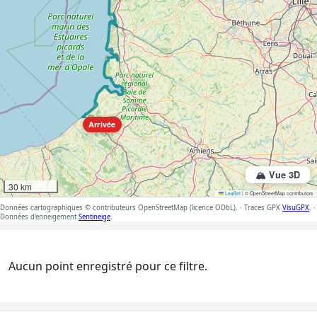
Arrivée
🏔️ Vue 3D
30 km
Leaflet
|
© OpenStreetMap contributors
Données cartographiques © contributeurs OpenStreetMap (licence ODbL). · Traces GPX
VisuGPX
. ·
Données d'enneigement
Sentineige
.
Aucun point enregistré pour ce filtre.