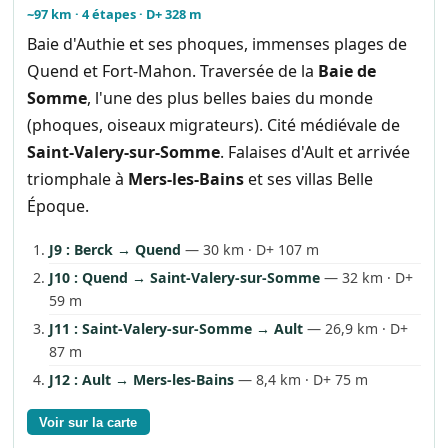
~97 km · 4 étapes · D+ 328 m
Baie d'Authie et ses phoques, immenses plages de
Quend et Fort-Mahon. Traversée de la
Baie de
Somme
, l'une des plus belles baies du monde
(phoques, oiseaux migrateurs). Cité médiévale de
Saint-Valery-sur-Somme
. Falaises d'Ault et arrivée
triomphale à
Mers-les-Bains
et ses villas Belle
Époque.
J9 : Berck → Quend
— 30 km · D+ 107 m
J10 : Quend → Saint-Valery-sur-Somme
— 32 km · D+
59 m
J11 : Saint-Valery-sur-Somme → Ault
— 26,9 km · D+
87 m
J12 : Ault → Mers-les-Bains
— 8,4 km · D+ 75 m
Voir sur la carte