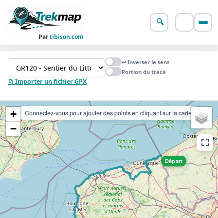
🔍
👤
Par
tibison.com
Trekmap — Carte collaborat
↩ Inverser le sens
Portion du tracé
📁 Importer un fichier GPX
+
Connectez-vous pour ajouter des points en cliquant sur la carte.
−
⛶
Départ