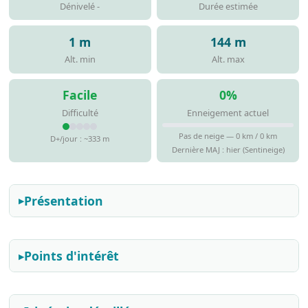
Dénivelé -
Durée estimée
1 m
144 m
Alt. min
Alt. max
Facile
0%
Difficulté
Enneigement actuel
Pas de neige — 0 km / 0 km
D+/jour : ~333 m
Dernière MAJ : hier (Sentineige)
Présentation
Points d'intérêt